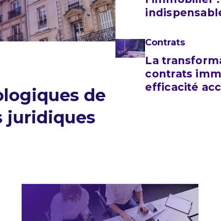
indispensabl
Contrats
La transform
contrats immo
efficacité ac
ologiques de
s juridiques