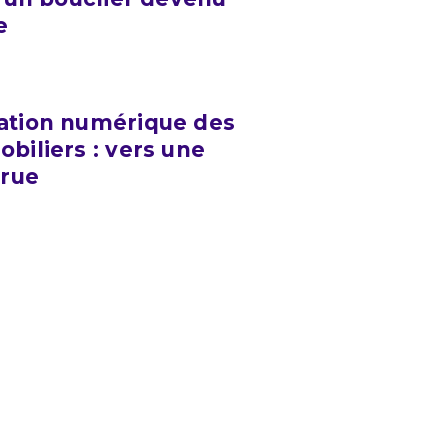
e
ation numérique des
biliers : vers une
crue